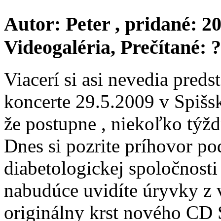
Autor:
Peter
, pridané:
20
Videogaléria
, Prečítané:
?
Viacerí si asi nevedia preds
koncerte 29.5.2009 v Spišs
že postupne , niekoľko týž
Dnes si pozrite príhovor p
diabetologickej spoločnost
nabudúce uvidíte úryvky z 
originálny krst nového CD S