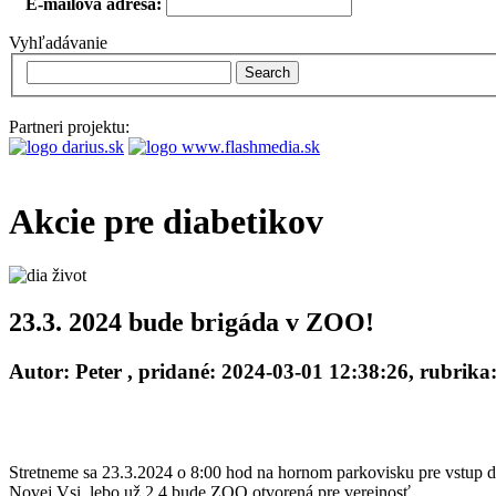
E-mailová adresa:
Vyhľadávanie
Search
Partneri projektu:
Akcie pre diabetikov
23.3. 2024 bude brigáda v ZOO!
Autor:
Peter
, pridané:
2024-03-01 12:38:26
, rubrika
Stretneme sa 23.3.2024 o 8:00 hod na hornom parkovisku pre vstup 
Novej Vsi, lebo už 2.4 bude ZOO otvorená pre verejnosť.