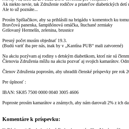
Ak niekto nevie, tak Združenie rodičov a priateľov diabetických d
Ale to už poznáte...
Prosím Spišiačikov, aby sa prihlásili na brigádu v komentoch ku tomu
Bravčová panenka, šampiňónová omáčka, štuchané zemiaky
Grilovaný Hermelín, zelenina, brusnice
Presný počet musím objednať 19.3.
(Budú variť iba pre nás, inak by v „Kantína PUB“ mali zatvorené)
Na akciu pozývam aj rodiny s detským diabetikom, ktorí nie sú člen
Členovia Združenia môžu na akciu pozvať aj svojich kamarátov. Odm
Členov Združenia poprosím, aby uhradili členské príspevky pre rok 2
Pre úplnosť :
IBAN: SK85 7500 0000 0040 3005 4606
Poproste prosím kamarátov a známych, aby nám darovali 2% z ich da
Komentáre k príspevku: