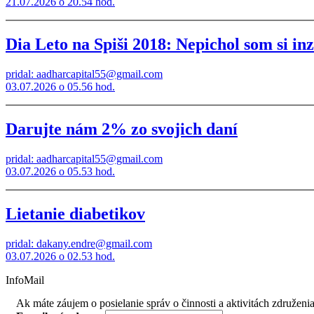
21.07.2026 o 20.54 hod.
Dia Leto na Spiši 2018: Nepichol som si inz
pridal: aadharcapital55@gmail.com
03.07.2026 o 05.56 hod.
Darujte nám 2% zo svojich daní
pridal: aadharcapital55@gmail.com
03.07.2026 o 05.53 hod.
Lietanie diabetikov
pridal: dakany.endre@gmail.com
03.07.2026 o 02.53 hod.
InfoMail
Ak máte záujem o posielanie správ o činnosti a aktivitách združenia