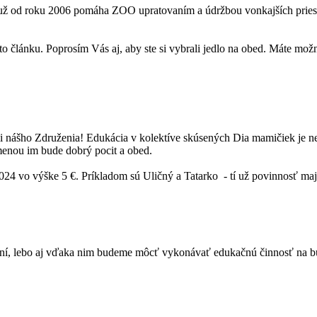
etí už od roku 2006 pomáha ZOO upratovaním a údržbou vonkajších pr
to článku. Poprosím Vás aj, aby ste si vybrali jedlo na obed. Máte mož
mi nášho Združenia! Edukácia v kolektíve skúsených Dia mamičiek je n
enou im bude dobrý pocit a obed.
024 vo výške 5 €. Príkladom sú Uličný a Tatarko - tí už povinnosť maj
ní, lebo aj vďaka nim budeme môcť vykonávať edukačnú činnosť na bud