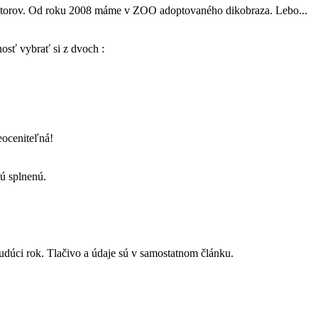
iestorov. Od roku 2008 máme v ZOO adoptovaného dikobraza. Lebo...
nosť vybrať si z dvoch :
eoceniteľná!
ú splnenú.
úci rok. Tlačivo a údaje sú v samostatnom článku.