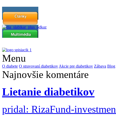
Menu
O diabete
O stravovaní diabetikov
Akcie pre diabetikov
Zábava
Blog
Najnovšie komentáre
Lietanie diabetikov
pridal: RizaFund-investme