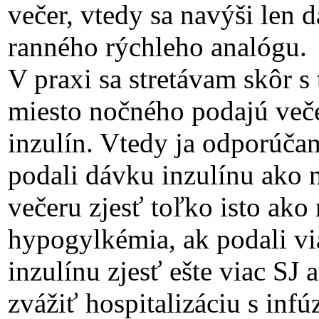
večer, vtedy sa navýši len 
ranného rýchleho analógu.
V praxi sa stretávam skôr s
miesto nočného podajú več
inzulín. Vtedy ja odporúčam
podali dávku inzulínu ako 
večeru zjesť toľko isto ako
hypogylkémia, ak podali vi
inzulínu zjesť ešte viac SJ 
zvážiť hospitalizáciu s infú