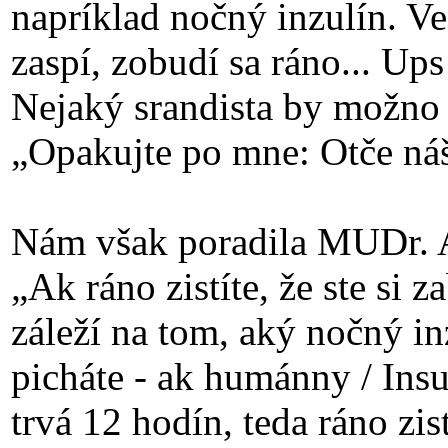
napríklad nočný inzulín. Ve
zaspí, zobudí sa ráno... Up
Nejaký srandista by možno
„Opakujte po mne: Otče náš
Nám však poradila MUDr. 
„Ak ráno zistíte, že ste si 
záleží na tom, aký nočný in
picháte - ak humánny / Ins
trvá 12 hodín, teda ráno zist