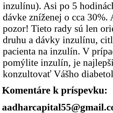
inzulínu). Asi po 5 hodiná
dávke zníženej o cca 30%. 
pozor! Tieto rady sú len ori
druhu a dávky inzulínu, citl
pacienta na inzulín. V príp
pomýlite inzulín, je najlepš
konzultovať Vášho diabeto
Komentáre k príspevku:
aadharcapital55@gmail.