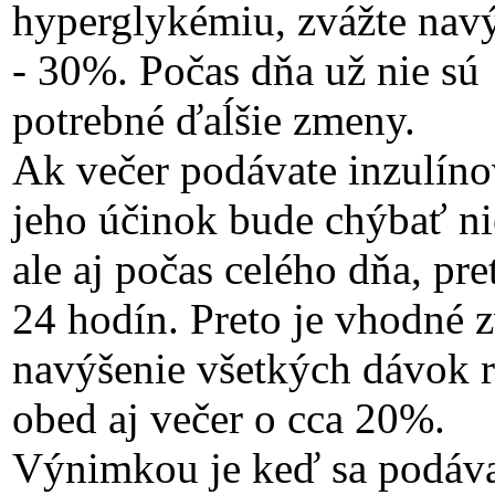
hyperglykémiu, zvážte navý
- 30%. Počas dňa už nie sú
potrebné ďaĺšie zmeny.
Ak večer podávate inzulíno
jeho účinok bude chýbať ni
ale aj počas celého dňa, pre
24 hodín. Preto je vhodné 
navýšenie všetkých dávok rý
obed aj večer o cca 20%.
Výnimkou je keď sa podáva