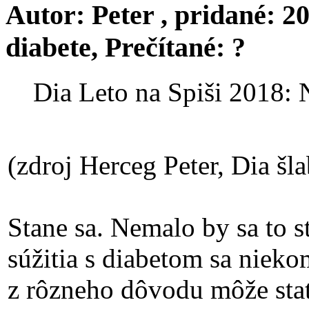
Autor:
Peter
, pridané:
20
diabete
, Prečítané:
?
Dia Leto na Spiši 2018: 
(zdroj Herceg Peter, Dia šl
Stane sa. Nemalo by sa to s
súžitia s diabetom sa niek
z rôzneho dôvodu môže stať